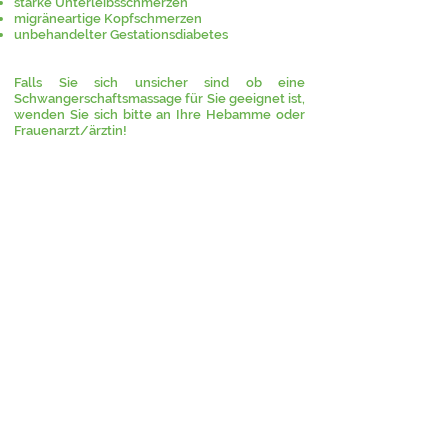
starke Unterleibsschmerzen
migräneartige Kopfschmerzen
unbehandelter Gestationsdiabetes
Falls Sie sich unsicher sind ob eine
Schwangerschaftsmassage für Sie geeignet ist,
wenden Sie sich bitte an Ihre Hebamme oder
Frauenarzt/ärztin!
Behandlungszeiten
Montag - Freitag
10.00 - 19.30
nach Vereinbarung
01515/6360433
Praxisadresse