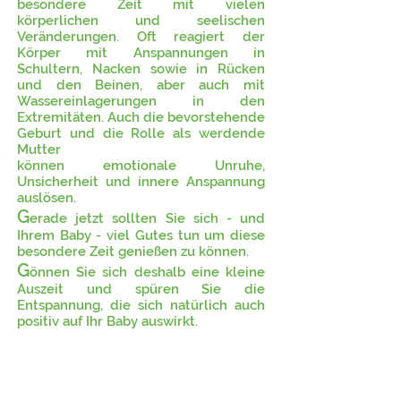
besondere Zeit mit vielen
körperlichen und seelischen
Regelmäßige Massagen während der
Veränderungen. Oft reagiert der
Schwangerschaft schenken Kraft,
Körper mit Anspannungen in
Regeneration und Wohlbefinden!
Schultern, Nacken sowie in Rücken
und den Beinen, aber auch mit
Wassereinlagerungen in den
Extremitäten. Auch die bevorstehende
Geburt und die Rolle als werdende
Mutter
können emotionale Unruhe,
Unsicherheit und innere Anspannung
auslösen.
G
erade jetzt sollten Sie sich - und
Ihrem Baby - viel Gutes tun um diese
besondere Zeit genießen zu können.
G
önnen Sie sich deshalb eine kleine
Auszeit und spüren Sie die
Entspannung, die sich natürlich auch
positiv auf Ihr Baby auswirkt.